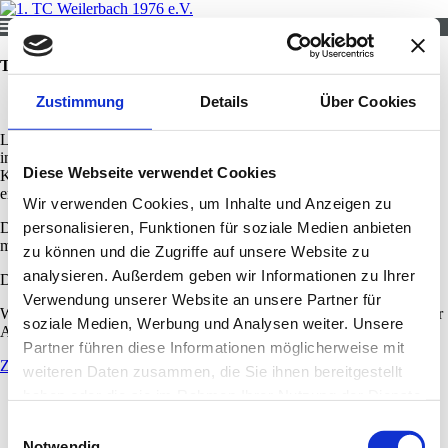
TCW-Outfit
Zustimmung
Details
Über Cookies
Liebe Mitglieder,
in diesem Jahr haben wir für euch in Zusammenarbeit mit Best of
Diese Webseite verwendet Cookies
Kaiserslautern und DSign Textildruck wieder ein neues Vereinsoutfit
erstellt.
Wir verwenden Cookies, um Inhalte und Anzeigen zu
Die Bestellung ist bis zum 10.04. über das verlinkte Formular
personalisieren, Funktionen für soziale Medien anbieten
möglich.
zu können und die Zugriffe auf unsere Website zu
analysieren. Außerdem geben wir Informationen zu Ihrer
Die Preise könnt ihr dem angehängten Flyer entnehmen.
Verwendung unserer Website an unsere Partner für
Wir freuen uns darauf, euch im "Weilerbach-grün" im Sommer auf der
soziale Medien, Werbung und Analysen weiter. Unsere
Anlage zu sehen!
Partner führen diese Informationen möglicherweise mit
Zur Bestellung
weiteren Daten zusammen, die Sie ihnen bereitgestellt
haben oder die sie im Rahmen Ihrer Nutzung der Dienste
gesammelt haben.
Einwilligungsauswahl
Notwendig