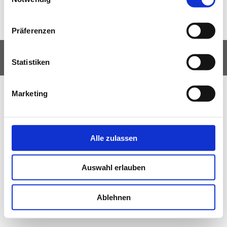
Präferenzen
©Copyright 1. TC Weilerbach
2026
|
Impressum
|
Datenschutz
Statistiken
TORP |
Tennisverband Pfalz
Marketing
Alle zulassen
Auswahl erlauben
Ablehnen